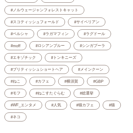
ノルウェージャンフォレストキャット
スコティッシュフォールド
サイベリアン
ペルシャ
ラガマフィン
ラグドール
ロシアンブルー
シンガプーラ
moff
エキゾチック
トンキニーズ
ブリティッシュショートヘア
メインクーン
ねこ
カフェ
横須賀
GBP
モフ
ねこすたぐらむ
総選挙
WF_エンタメ
人気
猫カフェ
猫
ネコ