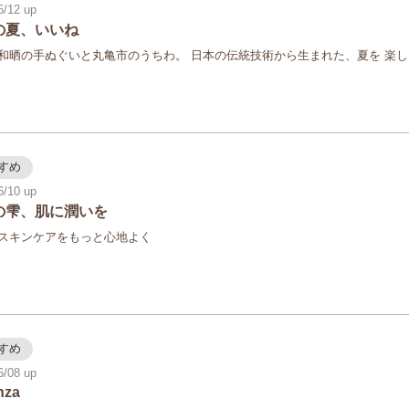
6/12
の夏、いいね
和晒の手ぬぐいと丸亀市のうちわ。 日本の伝統技術から生まれた、夏を 楽
すめ
6/10
の雫、肌に潤いを
スキンケアをもっと心地よく
すめ
6/08
nza