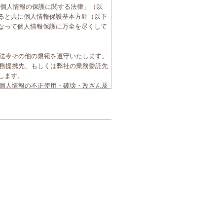
「個人情報の保護に関する法律」（以
ると共に個人情報保護基本方針（以下
なって個人情報保護に万全を尽くして
る法令その他の規範を遵守いたします。
業務提携先、もしくは弊社の業務委託先
します。
、個人情報の不正使用・破壊・改ざん及
てまいります。
が要請される場合、お客様から個人情報
収集した個人情報を第三者に提供いた
を保持する契約を締結し、個人情報を
の開示・訂正・利用停止などに対して速
の教育や啓発および社内体制の整備強化
。