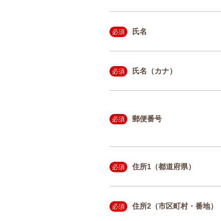
氏名
必須
氏名（カナ）
必須
郵便番号
必須
住所1（都道府県）
必須
住所2（市区町村・番地）
必須