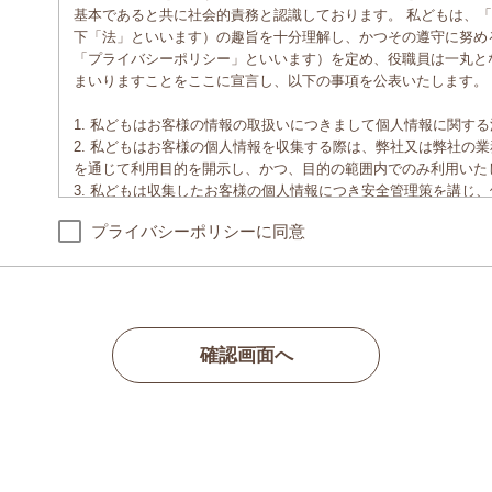
基本であると共に社会的責務と認識しております。 私どもは、
下「法」といいます）の趣旨を十分理解し、かつその遵守に努め
「プライバシーポリシー」といいます）を定め、役職員は一丸と
まいりますことをここに宣言し、以下の事項を公表いたします。
1. 私どもはお客様の情報の取扱いにつきまして個人情報に関す
2. 私どもはお客様の個人情報を収集する際は、弊社又は弊社の
を通じて利用目的を開示し、かつ、目的の範囲内でのみ利用いた
3. 私どもは収集したお客様の個人情報につき安全管理策を講じ
び漏洩・紛失などから保護するため、セキュリティの強化に努め
プライバシーポリシーに同意
4. 私どもはお客様ご本人の承諾がある場合、法令等により開示
を収集した目的を果たすため必要な業務を委託する場合を除き、
しません。また、業務を委託する場合には、業務の委託先と秘密
厳格に管理させます。
5. 私どもはお客様ご本人からお申し出があった時は、登録情報
やかに対応いたします。
確認画面へ
6. 私どもはお客様の個人情報を適切に取扱うために、役職員へ
について、継続的・恒常的な見直しを図り、改善してまいります