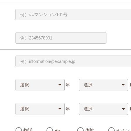
年
年
物販
PR
体験
イベン