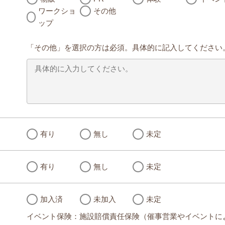
ワークショ
その他
ップ
「その他」を選択の方は必須。具体的に記入してください
有り
無し
未定
有り
無し
未定
加入済
未加入
未定
イベント保険：施設賠償責任保険（催事営業やイベントに