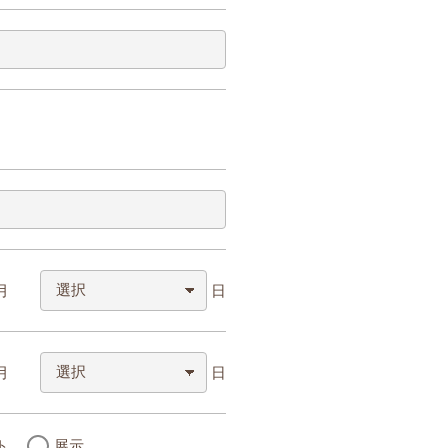
月
日
月
日
ト
展示